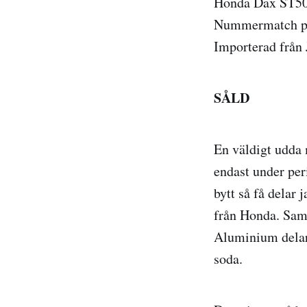
Honda Dax ST50
Nummermatch på
Importerad från 
SÅLD
En väldigt udda 
endast under per
bytt så få delar 
från Honda. Samt
Aluminium delarn
soda.