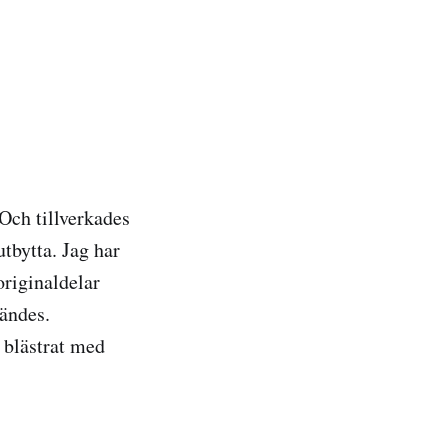
Och tillverkades
tbytta. Jag har
originaldelar
ändes.
 blästrat med