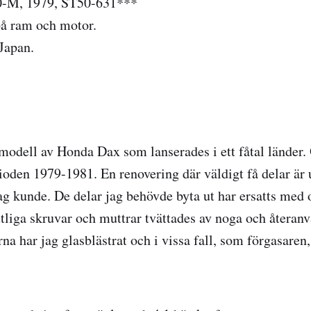
-M, 1979, ST50-631***
 ram och motor.
Japan.
modell av Honda Dax som lanserades i ett fåtal länder. 
ioden 1979-1981. En renovering där väldigt få delar är u
jag kunde. De delar jag behövde byta ut har ersatts med 
liga skruvar och muttrar tvättades av noga och återanv
a har jag glasblästrat och i vissa fall, som förgasaren,