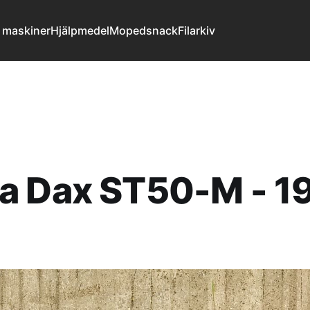
 maskiner
Hjälpmedel
Mopedsnack
Filarkiv
a Dax ST50-M - 1