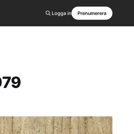
Logga in
Prenumerera
979