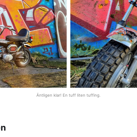
Äntligen klar! En tuff liten tuffing.
en