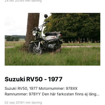
24 okt 2019
5 min läsning
som lanserades i ett fåtal länder. Och tillverkades
endast under perioden 1979-1981. En renovering där
väldigt få delar är utbytta. Jag har bytt så få delar
jag kunde. De
Suzuki RV50 - 1977
Suzuki RV50, 1977 Motornummer: 978XX
Ramnummer: 978YY Den här farkosten finns ej längre
i mina ägor. En stadig ostrypt liten pjäs som kommer
02 sep 2018
1 min läsning