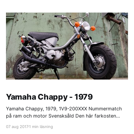
från Schweiz. Så gott som oskruvad med tillhörande
papper. Den här är på 4 hk. och var den kraftigaste
varianten av RV50 som såldes. Den pinnar på
Yamaha Chappy - 1979
Yamaha Chappy, 1979, 1V9-200XXX Nummermatch
på ram och motor Svensksåld Den här farkosten
finns ej längre i mina ägor. Specifikation Cylinder:
07 aug 2017
1 min läsning
50cc (40mm) Yamaha original Förgasare: 16mm