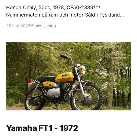
Honda Chaly, 50cc, 1978, CF50-2389***
Nummermatch på ram och motor Såld i Tyskland
Modellen såldes aldrig i Sverige. Just den här
26 sep 2022
2 min läsning
maskinen skall ha tagits hem av en sjöman för flera
år sedan. Slitet originalskick. Fick bli en ordentlig
renovering men försökt spara charmen. Sving och
nedre delen av ramen
Yamaha FT1 - 1972