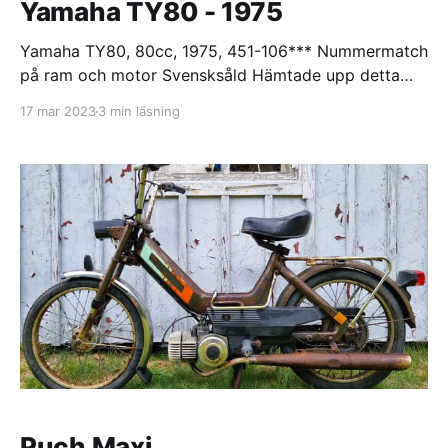
Yamaha TY80 - 1975
Yamaha TY80, 80cc, 1975, 451-106*** Nummermatch
på ram och motor Svensksåld Hämtade upp detta
projekt i Blekinge. Ett mycket bra objekt. Svensksåld
17 mar 2023
3 min läsning
och den enligt mig snyggaste årsmodellen. Fick
genomgå en grundlig renovering. Men har försökt
behålla allt som var original. Motorn är renoverad och
uppgraderat förgasaren från en Teikei
Puch Maxi