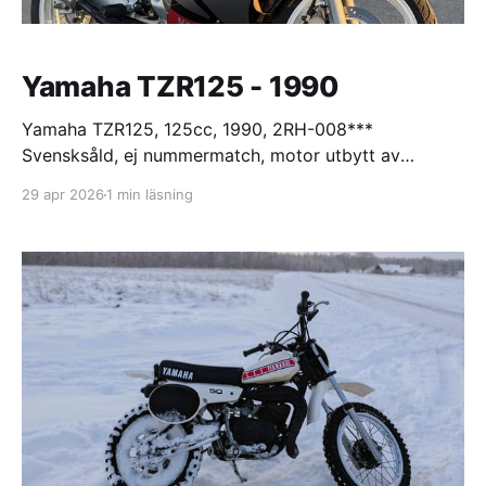
Yamaha TZR125 - 1990
Yamaha TZR125, 125cc, 1990, 2RH-008***
Svensksåld, ej nummermatch, motor utbytt av
tidigare ägare. Bra utgångsprojekt men elsystemet
29 apr 2026
1 min läsning
hade brunnit plus diverse läckage och vanliga gamla
problem med bromsar med mera. Maskinen har fått
massor av kärlek men har ändå försökt ha kvar
känslan av en använd 90-talare. Har gått över