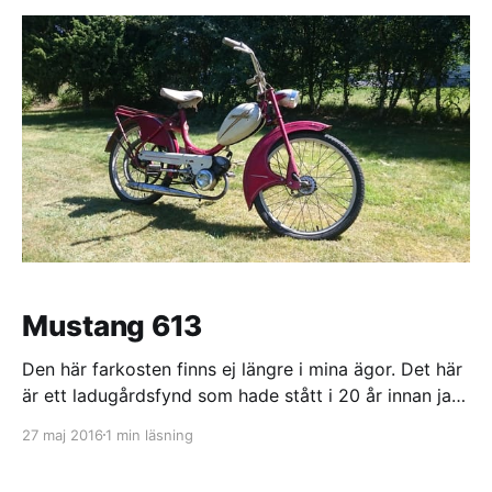
Mustang 613
Den här farkosten finns ej längre i mina ägor. Det här
är ett ladugårdsfynd som hade stått i 20 år innan jag
fick ta över den. En charmig Mustang 613 med
27 maj 2016
1 min läsning
remdrift, Zündapp-motor och en härlig patina. Väl
hemma så fyllde vi de gamla Trelleborg däcken med