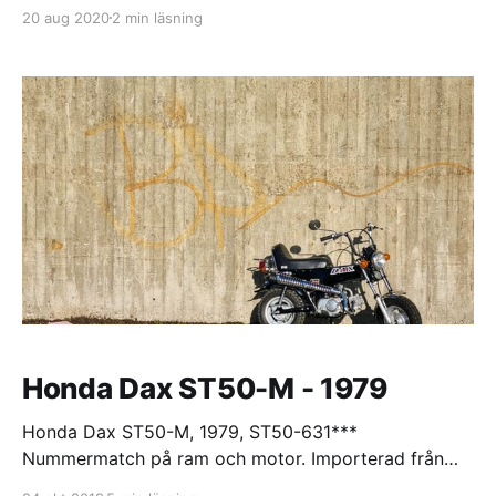
finns ej längre i mina ägor. Mer info om Yamaha Bop
20 aug 2020
2 min läsning
som modell kan ni läsa om i min artikel Oh! Bobby.
Bra objekt med ett flertal av originaldelarna kvar.
Dock behövde den en uppfräschning
Honda Dax ST50-M - 1979
Honda Dax ST50-M, 1979, ST50-631***
Nummermatch på ram och motor. Importerad från
Japan. SÅLD En väldigt udda modell av Honda Dax