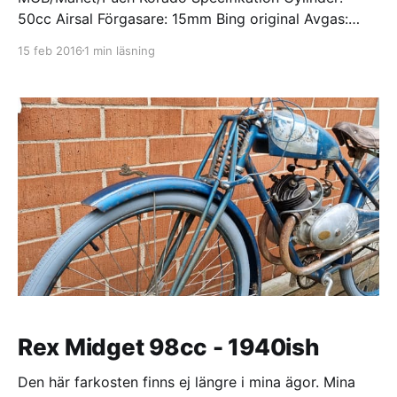
50cc Airsal Förgasare: 15mm Bing original Avgas:
28mm RS Dreving: 15-45 Barnstol- barnsadel Barnen
15 feb 2016
1 min läsning
blev ju ledsna när dom insåg att dom inte skulle
kunna åka med på den här moppen, så det vara bara
att ge sig ut på jakt efter en barnstol.
Rex Midget 98cc - 1940ish
Den här farkosten finns ej längre i mina ägor. Mina