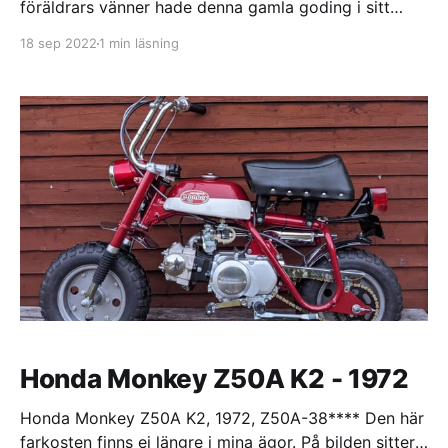
föräldrars vänner hade denna gamla goding i sitt
sommartorp. Jag köpte nya slangar och däck samt
18 sep 2022
1 min läsning
skaffade en fungerande motor. Tanken var att få den
rullande men det blev bara att jag monterade alla
delar jag hade och sedan fick
Honda Monkey Z50A K2 - 1972
Honda Monkey Z50A K2, 1972, Z50A-38**** Den här
farkosten finns ej längre i mina ägor. På bilden sitter