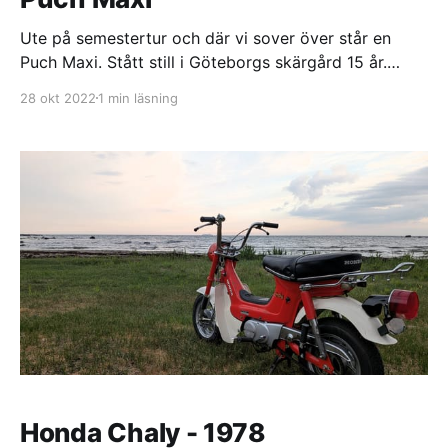
Ute på semestertur och där vi sover över står en
Puch Maxi. Stått still i Göteborgs skärgård 15 år.
Saltet tar hårt. Men allt inuti verkar fint. Jag fick lov
28 okt 2022
1 min läsning
att ta med den hem. Går som en klocka. Startade
faktiskt på tredje eller fjärde kicken trots att den
stått
Honda Chaly - 1978