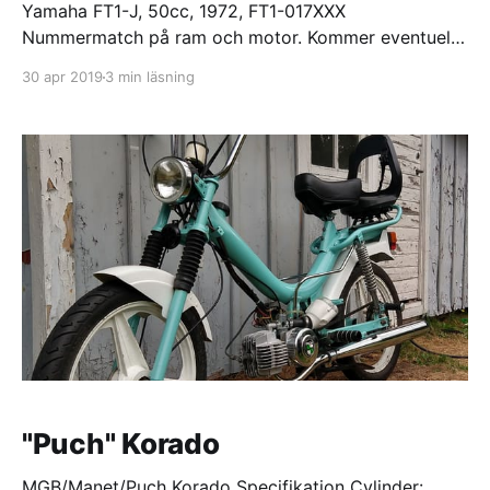
Yamaha FT1-J, 50cc, 1972, FT1-017XXX
Nummermatch på ram och motor. Kommer eventuellt
ursprungligen från Åland/Finland. Yamaha FT1 (FT50)
30 apr 2019
3 min läsning
är den första 50cc enduro/trail Yamaha tillverkade
och lanserades 1970. Så när jag hittade den här
maskinen hösten 2018 slog jag till direkt. Tidigare
ägare hade planerat en renovering så
"Puch" Korado
MGB/Manet/Puch Korado Specifikation Cylinder: