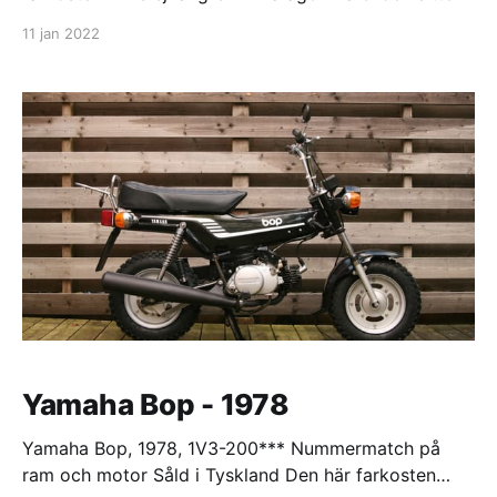
det en 4-växlad (manuell) Lifan motor på 72cc.
11 jan 2022
Original motorn finns med men har inte monterats
ännu. En rolig liten maskin, men lite väl liten för min
storlek.
Yamaha Bop - 1978
Yamaha Bop, 1978, 1V3-200*** Nummermatch på
ram och motor Såld i Tyskland Den här farkosten