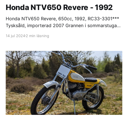
Honda NTV650 Revere - 1992
Honda NTV650 Revere, 650cc, 1992, RC33-3301***
Tysksåld, importerad 2007 Grannen i sommarstugan
kom över och viftade med en ägarhandbok till en
14 jul 2024
2 min läsning
Honda NTV650 och undrade om jag var intresserad.
Så klart, sa jag, jag gillar dokument. Jo, sa han. Jag
har maskinen också. Den har stått i min bod i