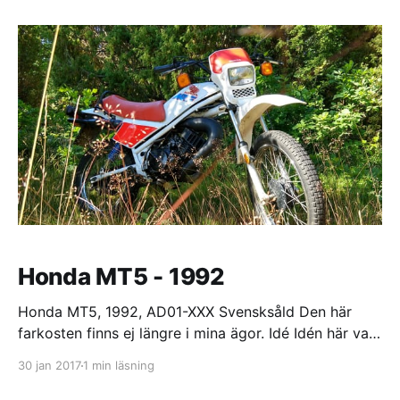
Mikuni (std. på 80cc modellen) Avgas: MLM Scorpio
pipe Drevning: 12-33 Toppfart: ≅55 km/h
Honda MT5 - 1992
Honda MT5, 1992, AD01-XXX Svensksåld Den här
farkosten finns ej längre i mina ägor. Idé Idén här var
att ta en svensk Honda MT5 och bygga om motorn
30 jan 2017
1 min läsning
som den var lanserad original i Japan. Dvs 50cc med
5 växlar och en toppfart på runt 80km/h. Jag har nu