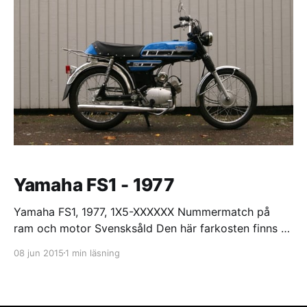
enda stor
Yamaha FS1 - 1977
Yamaha FS1, 1977, 1X5-XXXXXX Nummermatch på
ram och motor Svensksåld Den här farkosten finns ej
längre i mina ägor. Specifikation Cylinder: 50cc
08 jun 2015
1 min läsning
original 3E8 (40mm) aningen filad avgasport
Förgasare: 16mm Mikuni (Original) Insug/reed: 16mm
insug med original reedventil och Malossi