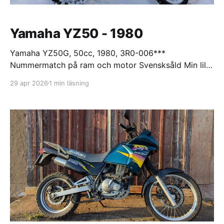
Yamaha YZ50 - 1980
Yamaha YZ50G, 50cc, 1980, 3R0-006***
Nummermatch på ram och motor Svensksåld Min lilla
raket! Hämtades på Österlen i Skåne. Tydligen hade
29 apr 2026
1 min läsning
maskinen gått friskt i unga år men när vevpartiet
brakade ihop så ställdes den undan. Som vanligt med
crossmaskiner så var den ganska tilltufsad. Men de
flesta originaldelar fanns