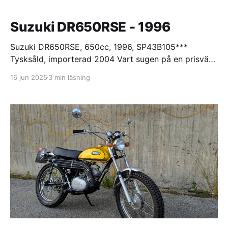
Suzuki DR650RSE - 1996
Suzuki DR650RSE, 650cc, 1996, SP43B105***
Tysksåld, importerad 2004 Vart sugen på en prisvärd
klassiker som tar sig fram bra på grus men som även
16 jun 2025
3 min läsning
fungerar fint på asfalt. Hade följande önskemål: 1.
Japansk 2. Slitvarg 3. Luftkyld 4. Encylindrig 5. Under
4500 mil 6. 90-talskänsla, gärna ha detaljer i lila