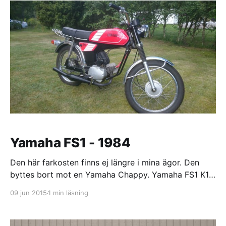
luft och slog
Yamaha FS1 - 1984
Den här farkosten finns ej längre i mina ägor. Den
byttes bort mot en Yamaha Chappy. Yamaha FS1 K1,
1984, 3F1-XXXXXX Nummermatch på ram och motor.
09 jun 2015
1 min läsning
Svensksåld. Specifikation Cylinder: 60cc (43mm)
Athena kopia "mys-portad" av Agge Förgasare: 16mm
Mikuni original, 18mm platta, upptagen reed med en