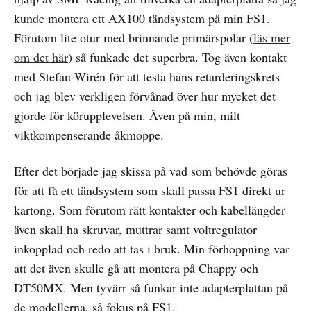
kunde montera ett AX100 tändsystem på min FS1.
Förutom lite otur med brinnande primärspolar (
läs mer
om det här
) så funkade det superbra. Tog även kontakt
med Stefan Wirén för att testa hans retarderingskrets
och jag blev verkligen förvånad över hur mycket det
gjorde för körupplevelsen. Även på min, milt
viktkompenserande åkmoppe.
Efter det började jag skissa på vad som behövde göras
för att få ett tändsystem som skall passa FS1 direkt ur
kartong. Som förutom rätt kontakter och kabellängder
även skall ha skruvar, muttrar samt voltregulator
inkopplad och redo att tas i bruk. Min förhoppning var
att det även skulle gå att montera på Chappy och
DT50MX. Men tyvärr så funkar inte adapterplattan på
de modellerna, så fokus på FS1.