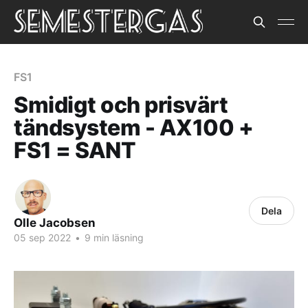
FS1
Smidigt och prisvärt
tändsystem - AX100 +
FS1 = SANT
Dela
Olle Jacobsen
05 sep 2022
•
9 min läsning